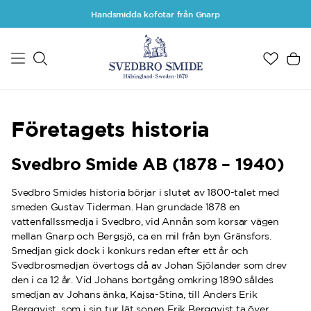
Hoppa till huvudinnehåll
Handsmidda kofotar från Gnarp
Företagets historia
Svedbro Smide AB (1878 – 1940)
Svedbro Smides historia börjar i slutet av 1800-talet med
smeden Gustav Tiderman. Han grundade 1878 en
vattenfallssmedja i Svedbro, vid Annån som korsar vägen
mellan Gnarp och Bergsjö, ca en mil från byn Gränsfors.
Smedjan gick dock i konkurs redan efter ett år och
Svedbrosmedjan övertogs då av Johan Sjölander som drev
den i ca 12 år. Vid Johans bortgång omkring 1890 såldes
smedjan av Johans änka, Kajsa-Stina, till Anders Erik
Bergqvist, som i sin tur lät sonen Erik Bergqvist ta över