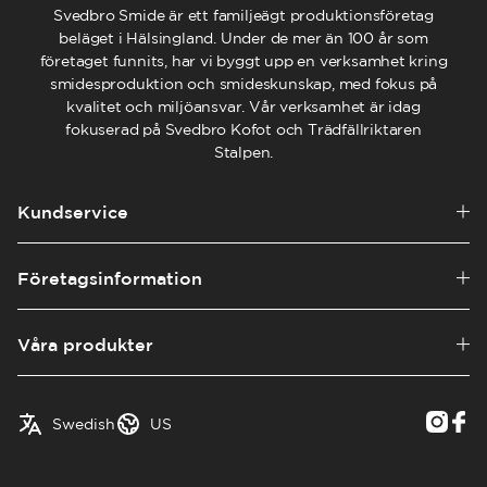
Svedbro Smide är ett familjeägt produktionsföretag
beläget i Hälsingland. Under de mer än 100 år som
företaget funnits, har vi byggt upp en verksamhet kring
smidesproduktion och smideskunskap, med fokus på
kvalitet och miljöansvar. Vår verksamhet är idag
fokuserad på Svedbro Kofot och Trädfällriktaren
Stalpen.
Kundservice
Företagsinformation
Våra produkter
English
Austria
Swedish
US
✓
Swedish
Belgium
Canada