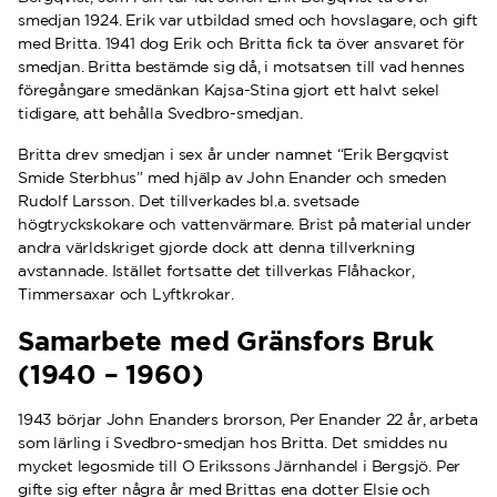
smedjan 1924. Erik var utbildad smed och hovslagare, och gift
med Britta. 1941 dog Erik och Britta fick ta över ansvaret för
smedjan. Britta bestämde sig då, i motsatsen till vad hennes
föregångare smedänkan Kajsa-Stina gjort ett halvt sekel
tidigare, att behålla Svedbro-smedjan.
Britta drev smedjan i sex år under namnet “Erik Bergqvist
Smide Sterbhus” med hjälp av John Enander och smeden
Rudolf Larsson. Det tillverkades bl.a. svetsade
högtryckskokare och vattenvärmare. Brist på material under
andra världskriget gjorde dock att denna tillverkning
avstannade. Istället fortsatte det tillverkas Flåhackor,
Timmersaxar och Lyftkrokar.
Samarbete med Gränsfors Bruk
(1940 – 1960)
1943 börjar John Enanders brorson, Per Enander 22 år, arbeta
som lärling i Svedbro-smedjan hos Britta. Det smiddes nu
mycket legosmide till O Erikssons Järnhandel i Bergsjö. Per
gifte sig efter några år med Brittas ena dotter Elsie och