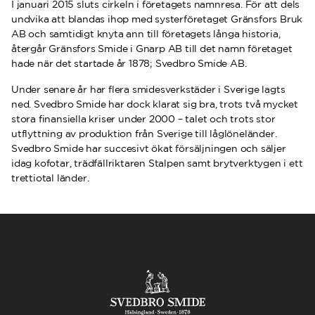
I januari 2015 sluts cirkeln i företagets namnresa. För att dels
undvika att blandas ihop med systerföretaget Gränsfors Bruk
AB och samtidigt knyta ann till företagets långa historia,
återgår Gränsfors Smide i Gnarp AB till det namn företaget
hade när det startade år 1878; Svedbro Smide AB.
Under senare år har flera smidesverkstäder i Sverige lagts
ned. Svedbro Smide har dock klarat sig bra, trots två mycket
stora finansiella kriser under 2000 – talet och trots stor
utflyttning av produktion från Sverige till låglöneländer.
Svedbro Smide har succesivt ökat försäljningen och säljer
idag kofotar, trädfällriktaren Stalpen samt brytverktygen i ett
trettiotal länder.