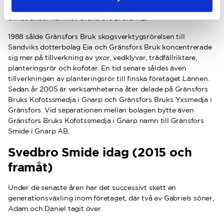
båda verksamheterna fördes administrativt samman till en
enhet under namnet Gränsfors Bruks AB.
1988 sålde Gränsfors Bruk skogsverktygsrörelsen till
Sandviks dotterbolag Eia och Gränsfors Bruk koncentrerade
sig mer på tillverkning av yxor, vedklyvar, trädfällriktare,
planteringsrör och kofotar. En tid senare såldes även
tillverkningen av planteringsrör till finska företaget Lännen.
Sedan år 2005 är verksamheterna åter delade på Gränsfors
Bruks Kofotssmedja i Gnarp och Gränsfors Bruks Yxsmedja i
Gränsfors. Vid separationen mellan bolagen bytte även
Gränsfors Bruks Kofotssmedja i Gnarp namn till Gränsfors
Smide i Gnarp AB.
Svedbro Smide idag (2015 och
framåt)
Under de senaste åren har det successivt skett en
generationsväxling inom företaget, där två av Gabriels söner,
Adam och Daniel tagit över.