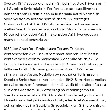
övertog 1947 Svedbro-smedjan. Smedjan bytte då även namn
till Svedbro Smidesfabrik. Per fortsatte att legotillverka till
järnhandlaren i Bergsjö och 1948 började det tillverkas en
äldre version av kofotar som såldes till yx-företaget
Gränsfors Bruk AB. År 1951 startades även ett samarbete
mellan Svedbro Smidesfabrik och det Stockholmsbaserade
företaget Skogsdon AB. Till Skogsdon AB tillverkades en
mängd olika skogsverktyg.
1952 tog Gränsfors Bruks ägare Torgny Eriksson,
kontorschefen Axel Bäckström samt säljaren Tore Vestin
kontakt med Svedbro Smidesfabrik och ville att de skulle
börja tillverka en ny kofotsmodell där Gränsfors Bruk skulle
hålla med stål. Kofotarna gavs varumärket TOVE efter
säljaren Tore Vestin. Modellen byggde på en förlaga som
Svedbro Smide hade tillverkar sedan 1942. Samarbetet mellan
de två företagen fungerade dock dåligt då bl.a. stålet ofta tog
slut och Gränsfors Bruk ofta drog på betalningarna till
Svedbro Smidesfabrik. 1960 fick Per Enander erbjudande att
bli verkstadschef på Gränsfors Bruk, efter Axel Wennerström,
och samtidigt sälja Svedbro Smidesfabrik till Gränsfors Bruk.