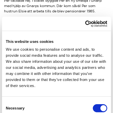
Per tackade nej. I stället byggde Per en ny smedja i Gnarp
med hjälp av Gnarps kommun. Där kom såväl Per som
hustrun Elsie att arbeta tills de blev pensionärer 1985.
Svenska staten köper och säljer
(1960 – 1985)
Under 60-talet tillverkades det inte bara kofotar och
This website uses cookies
skogsverktyg hos Svedbro Smidesfabrik utan också
We use cookies to personalise content and ads, to
skogsmaskiner. 1961 blev Skogsdon AB, ett företag vars
provide social media features and to analyse our traffic.
affärsidé var att ”utveckla och sälja allt som en skogsarbetare
behövde”, minoritetsdelägare i Svedbro Smidesfabrik. 1971
We also share information about your use of our site with
köptes Skogsdon av statliga Domänverket (nuvarande
our social media, advertising and analytics partners who
Sveaskog) och Svedbro Smidesfabrik fick då svenska staten
may combine it with other information that you’ve
som delägare. År 1978 köpte Skogsdon samtliga aktier i
provided to them or that they’ve collected from your use
Svedbro Smidesfabrik som samtidigt bytte namn till Svedbro
of their services.
Smide AB. Samma år köpte och fusionerade Skogsdon med
konkurrenten Nordforest Skogstillbehör AB som hade kontor
och lager i Säter. I samband med detta flyttade Skogsdon
Consent
huvudkontoret från Stockholm och lagret, som sedan 1960-
Necessary
talet legat i anslutning till Svedbro, till det för skogssverige
Selection