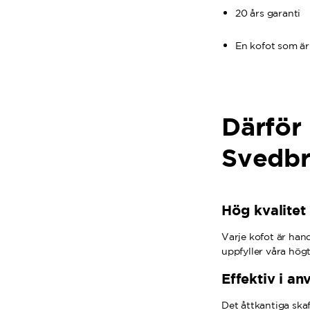
20 års garanti
En kofot som är 
Därför 
Svedbr
Hög kvalitet
Varje kofot är han
uppfyller våra högt
Effektiv i a
Det åttkantiga skaf