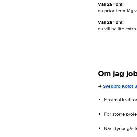
Välj 25″ om:
du prioriterar låg 
Välj 28″ om:
du vill ha lite ext
Om jag job
→
Svedbro Kofot 
Maximal kraft o
För större proje
När styrka går 