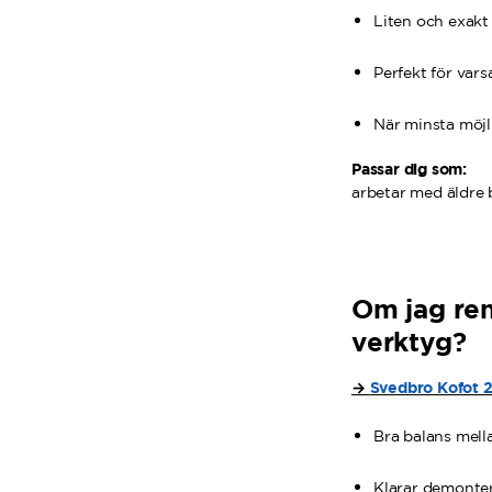
Liten och exakt
Perfekt för var
När minsta möjl
Passar dig som:
arbetar med äldre by
Om jag ren
verktyg?
→
Svedbro Kofot 
Bra balans mell
Klarar demonter