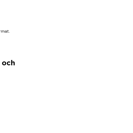
rmat.
i och