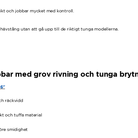
vikt och jobbar mycket med kontroll.
ra hävstång utan att gå upp till de riktigt tunga modellerna.
bar med grov rivning och tunga bryt
36″
ch räckvidd
kt och tuffa material
före smidighet