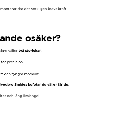
emonterar där det verkligen krävs kraft.
rande osäker?
två storlekar
are väljer
:
 för precision
raft och tyngre moment
Svedbro Smides kofotar du väljer får du:
tet och lång livslängd