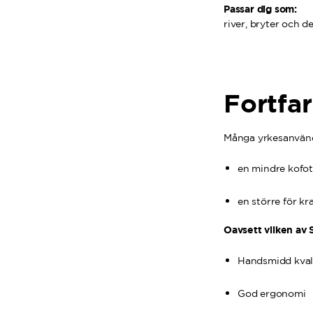
Passar dig som:
river, bryter och d
Fortfa
Många yrkesanvänd
en mindre kofot
en större för k
Oavsett vilken av 
Handsmidd kvali
God ergonomi