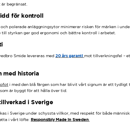
 är begränsat.
idd för kontroll
 och polerade anläggningsytor minimerar risken för märken i unde
e till styrkan ger god ergonomi och bättre kontroll i arbetet.
ti
20 års garanti
Svedbro Smide levereras med
mot tillverkningsfel – et
n med historia
Kofot
i med den blå färgen som har blivit vårt signum är ett tydligt
 som är byggt för att hålla över tid.
tillverkad i Sverige
rkas i Sverige under schyssta villkor, med respekt för både människ
Responsibly Made in Sweden
ta i vårt löfte:
.