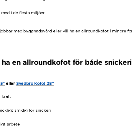
 med i de flesta miljöer
obbar med byggnadsvård eller vill ha en allroundkofot i mindre fo
l ha en allroundkofot för både snicker
25″
eller
Svedbro Kofot 28″
 kraft
räckligt smidig för snickeri
ligt arbete