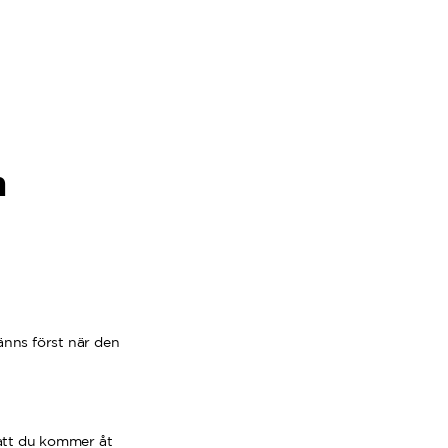
n
nns först när den
 att du kommer åt