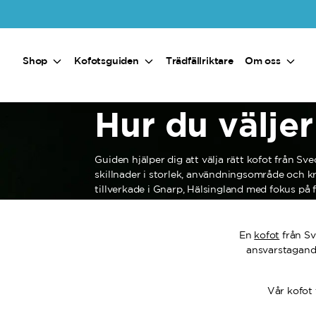
Hoppa till huvudinnehåll
Shop
Kofotsguiden
Trädfällriktare
Om oss
Hur du väljer
Guiden hjälper dig att välja rätt kofot från S
skillnader i storlek, användningsområde och k
tillverkade i Gnarp, Hälsingland med fokus på f
En
kofot
från Sv
ansvarstagande
Vår kofot f