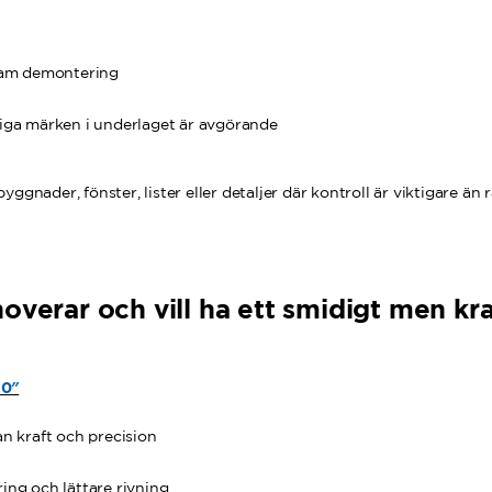
sam demontering
iga märken i underlaget är avgörande
ggnader, fönster, lister eller detaljer där kontroll är viktigare än r
overar och vill ha ett smidigt men kraf
20″
an kraft och precision
ing och lättare rivning