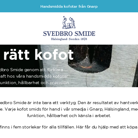
Handsmidda kofotar från Gnarp
 rätt kofot
vedbro Smide genom att förklara
raft hos våra handsmidda kofotar
unktion, hållbarhet och precision.
edbro Smide är inte bara ett verktyg. Den är resultatet av hantver
. Varje kofot smids för hand i vår smedja i Gnarp, Hälsingland, med
funktion, hållbarhet och känsla i arbetet.
inns i fem storlekar för alla tillfällen. Här får du hjälp med att köpa