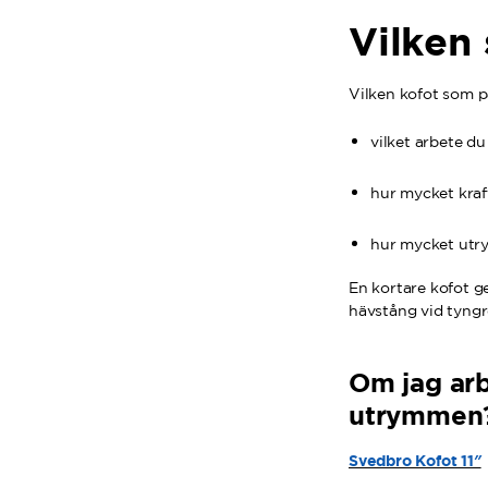
Vilken 
Vilken kofot som p
vilket arbete du
hur mycket kraf
hur mycket utr
En kortare kofot g
hävstång vid tyngr
Om jag arb
utrymmen
Svedbro Kofot 11″