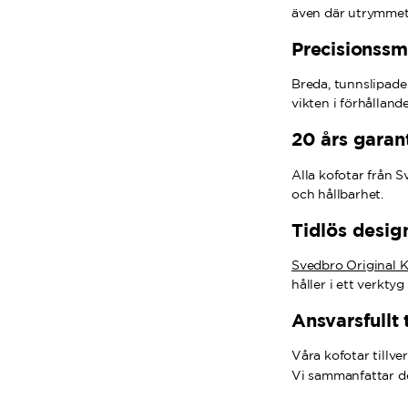
även där utrymmet
Precisionssm
Breda, tunnslipade
vikten i förhålland
20 års garan
Alla kofotar från 
och hållbarhet.
Tidlös desig
Svedbro Original 
håller i ett verktyg
Ansvarsfullt 
Våra kofotar tillve
Vi sammanfattar det