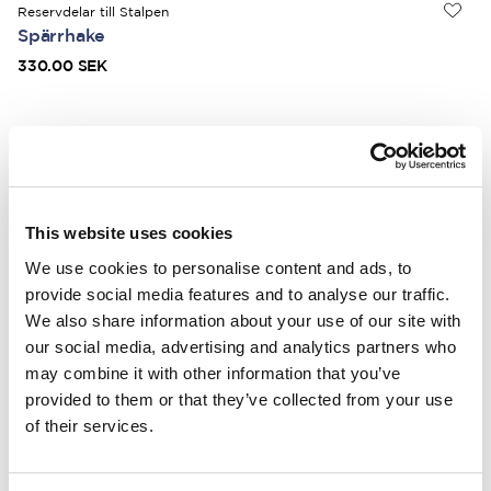
Reservdelar till Stalpen
Spärrhake
330.00 SEK
Reservdelar till Stalpen
Stalpen - Medbringare inkl bult M8x12, bricka
360.00 SEK
This website uses cookies
We use cookies to personalise content and ads, to
provide social media features and to analyse our traffic.
Reservdelar till Stalpen
Axel till stort kugghjul
We also share information about your use of our site with
380.00 SEK
our social media, advertising and analytics partners who
may combine it with other information that you’ve
provided to them or that they’ve collected from your use
of their services.
Reservdelar till Stalpen
Klo, bricka & M12 bult
470.00 SEK