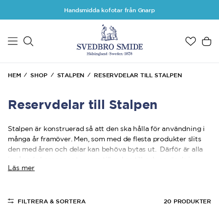
Hoppa till huvudinnehåll
Handsmidda kofotar från Gnarp
HEM
SHOP
STALPEN
RESERVDELAR TILL STALPEN
Reservdelar till Stalpen
Stalpen är konstruerad så att den ska hålla för användning i
många år framöver. Men, som med de flesta produkter slits
den med åren och delar kan behöva bytas ut. Därför är alla
ingående komponenter som tillverkas till och används i
Läs mer
Stalpen är bakåtkompatibla, så de går att byta ut om olyckan
varit framme. Du kan känna dig trygg med att Stalpen är ett
verktyg som håller i många år med minimalt underhåll.
FILTRERA & SORTERA
20
PRODUKTER