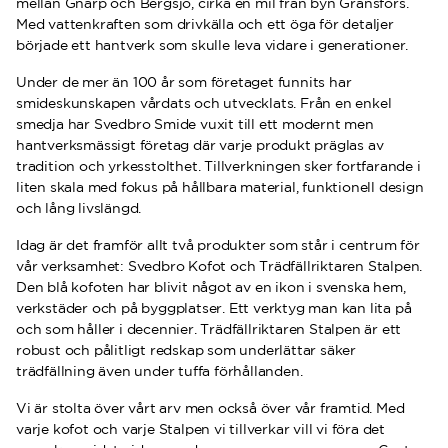
mellan Gnarp och Bergsjö, cirka en mil från byn Gränsfors.
Med vattenkraften som drivkälla och ett öga för detaljer
började ett hantverk som skulle leva vidare i generationer.
Under de mer än 100 år som företaget funnits har
smideskunskapen vårdats och utvecklats. Från en enkel
smedja har Svedbro Smide vuxit till ett modernt men
hantverksmässigt företag där varje produkt präglas av
tradition och yrkesstolthet. Tillverkningen sker fortfarande i
liten skala med fokus på hållbara material, funktionell design
och lång livslängd.
Idag är det framför allt två produkter som står i centrum för
vår verksamhet: Svedbro Kofot och Trädfällriktaren Stalpen.
Den blå kofoten har blivit något av en ikon i svenska hem,
verkstäder och på byggplatser. Ett verktyg man kan lita på
och som håller i decennier. Trädfällriktaren Stalpen är ett
robust och pålitligt redskap som underlättar säker
trädfällning även under tuffa förhållanden.
Vi är stolta över vårt arv men också över vår framtid. Med
varje kofot och varje Stalpen vi tillverkar vill vi föra det