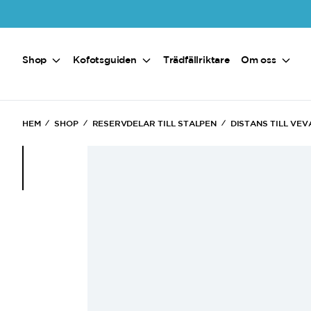
Hoppa till huvudinnehåll
Shop
Kofotsguiden
Trädfällriktare
Om oss
HEM
SHOP
RESERVDELAR TILL STALPEN
DISTANS TILL VEV
(Current)