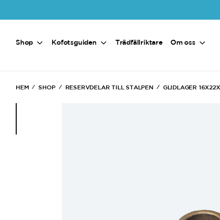
Hoppa till huvudinnehåll
Shop
Kofotsguiden
Trädfällriktare
Om oss
HEM
SHOP
RESERVDELAR TILL STALPEN
GLIDLAGER 16X22X
(Current)