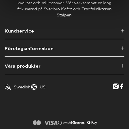
kvalitet och miljöansvar. Vår verksamhet är idag
fokuserad på Svedbro Kofot och Trädfällriktaren
Stalpen.
Kundservice
Företagsinformation
Våra produkter
English
Austria
Swedish
US
✓
Swedish
Belgium
Canada
Croatia
Czech Republic
Denmark