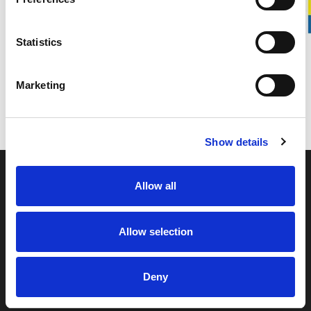
Reservdel till Stalpen.
Statistics
DETALJER
Marketing
LEVERANSINFORMATION
Show details
Allow all
Allow selection
Svedbro Smide är ett familjeägt produktionsföretag
beläget i Hälsingland. Under de mer än 100 år som
Deny
företaget funnits, har vi byggt upp en verksamhet kring
smidesproduktion och smideskunskap, med fokus på