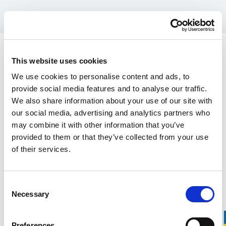
Reservdelar till Stalpen
Huv växellåda inkl M6
This website uses cookies
We use cookies to personalise content and ads, to
mutter
provide social media features and to analyse our traffic.
1 200.00 SEK
We also share information about your use of our site with
our social media, advertising and analytics partners who
may combine it with other information that you’ve
Denna produkt säljs exklusivt via vår amerikanska distributör Grand
provided to them or that they’ve collected from your use
Forest.
Hitta din närmaste återförsäljare här.
of their services.
Över 100 års erfarenhet
Consent
20 års garanti på kofotar
Necessary
Selection
Tillverkning i Gnarp, Sverige
Preferences