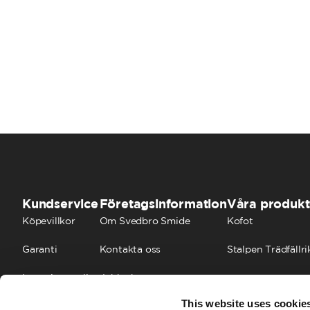
Kundservice
Företagsinformation
Våra produkt
Köpevillkor
Om Svedbro Smide
Kofot
Garanti
Kontakta oss
Stalpen Trädfällri
Integritetspolicy
Jobba hos oss
This website uses cookie
Cookies
FAQ