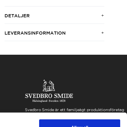
DETALJER
LEVERANSINFORMATION
Svedbro Smide är ett familjeägt produktionsföretag
beläget i Hälsingland. Under de mer än 100 år som
företaget funnits, har vi byggt upp en verksamhet