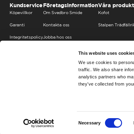
Kundservice
Företagsinformation
Våra produkt
Köpevillkor
Om Svedbro Smide
Kofot
Garanti
Kontakta oss
Stalpen Trädfällri
Integritetspolicy
Jobba hos oss
Cookies
FAQ
This website uses cookie
We use cookies to personal
traffic. We also share info
analytics partners who may
they’ve collected from your
Consent
Necessary
Selection