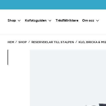
Hoppa till huvudinnehåll
Shop
Kofotsguiden
Trädfällriktare
Om oss
HEM
SHOP
RESERVDELAR TILL STALPEN
KLO, BRICKA & M1
(Current)