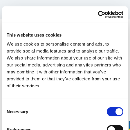
Reservdelar till Stalpen
Stalpen - Stomme, nedre
This website uses cookies
We use cookies to personalise content and ads, to
del med fot
provide social media features and to analyse our traffic.
2 600.00 SEK
We also share information about your use of our site with
our social media, advertising and analytics partners who
may combine it with other information that you’ve
Denna produkt säljs exklusivt via vår amerikanska distributör Grand
provided to them or that they’ve collected from your use
Forest.
Hitta din närmaste återförsäljare här.
of their services.
Över 100 års erfarenhet
Consent
20 års garanti på kofotar
Necessary
Selection
Tillverkning i Gnarp, Sverige
Preferences