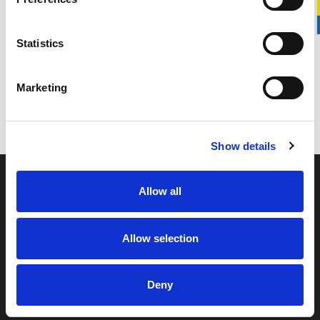
Reservdel till Stalpen.
Statistics
DETALJER
Marketing
LEVERANSINFORMATION
Show details
Allow all
Allow selection
Svedbro Smide är ett familjeägt produktionsföretag
beläget i Hälsingland. Under de mer än 100 år som
Deny
företaget funnits, har vi byggt upp en verksamhet kring
smidesproduktion och smideskunskap, med fokus på