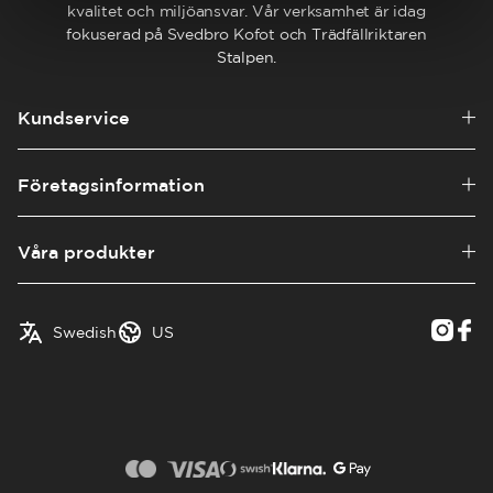
kvalitet och miljöansvar. Vår verksamhet är idag
fokuserad på Svedbro Kofot och Trädfällriktaren
Stalpen.
Kundservice
Företagsinformation
Våra produkter
English
Austria
Swedish
US
✓
Swedish
Belgium
Canada
Croatia
Czech Republic
Denmark