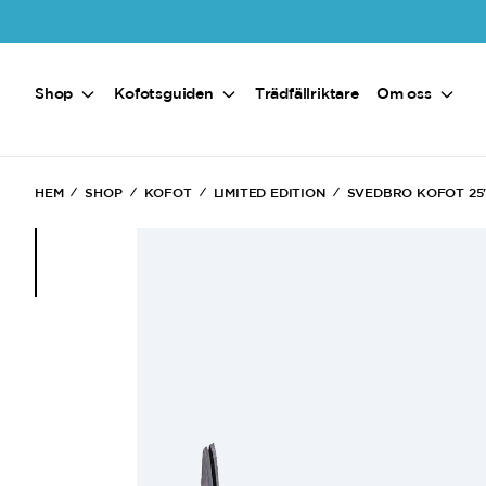
Hoppa till huvudinnehåll
Shop
Kofotsguiden
Trädfällriktare
Om oss
HEM
SHOP
KOFOT
LIMITED EDITION
SVEDBRO KOFOT 25
(Current)