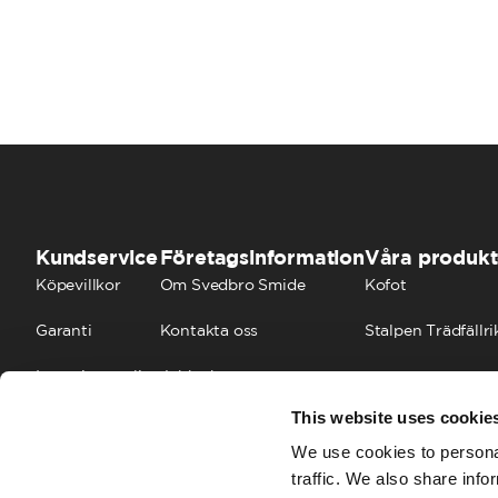
Kundservice
Företagsinformation
Våra produkt
Köpevillkor
Om Svedbro Smide
Kofot
Garanti
Kontakta oss
Stalpen Trädfällri
Integritetspolicy
Jobba hos oss
This website uses cookie
Cookies
FAQ
We use cookies to personal
traffic. We also share info