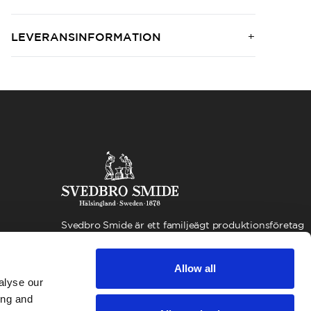
LEVERANSINFORMATION
Svedbro Smide är ett familjeägt produktionsföretag
beläget i Hälsingland. Under de mer än 100 år som
företaget funnits, har vi byggt upp en verksamhet
Allow all
kring smidesproduktion och smideskunskap, med
alyse our
fokus på kvalitet och miljöansvar. Vår verksamhet
är idag fokuserad på Svedbro Kofot och
ing and