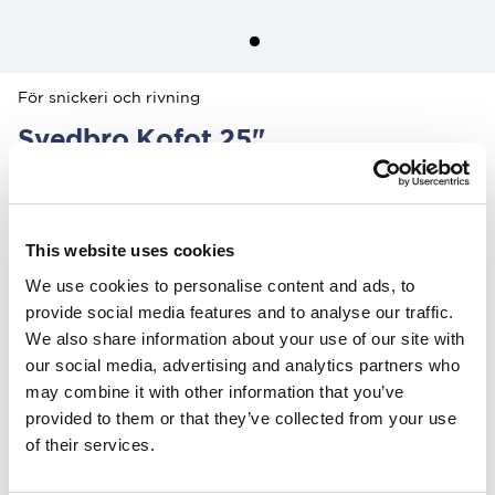
För snickeri och rivning
Svedbro Kofot 25"
1 000.00 SEK
Färg
:
This website uses cookies
We use cookies to personalise content and ads, to
provide social media features and to analyse our traffic.
Denna produkt säljs exklusivt via vår amerikanska distributör Grand
We also share information about your use of our site with
Forest.
our social media, advertising and analytics partners who
Hitta din närmaste återförsäljare här.
may combine it with other information that you’ve
provided to them or that they’ve collected from your use
Över 100 års erfarenhet
of their services.
20 års garanti på kofotar