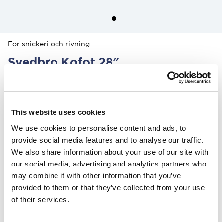
För snickeri och rivning
Svedbro Kofot 28″
1 100.00 SEK
Färg
:
This website uses cookies
We use cookies to personalise content and ads, to
provide social media features and to analyse our traffic.
Denna produkt säljs exklusivt via vår amerikanska distributör Grand
We also share information about your use of our site with
Forest.
our social media, advertising and analytics partners who
Hitta din närmaste återförsäljare här.
may combine it with other information that you’ve
provided to them or that they’ve collected from your use
Över 100 års erfarenhet
of their services.
20 års garanti på kofotar