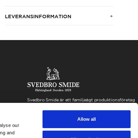
LEVERANSINFORMATION
Svedbro Smide är ett familjeägt produktionsföretag
beläget i Hälsingland. Under de mer än 100 år som
företaget funnits, har vi byggt upp en verksamhet
Allow all
kring smidesproduktion och smideskunskap, med
alyse our
fokus på kvalitet och miljöansvar. Vår verksamhet
är idag fokuserad på Svedbro Kofot och
ing and