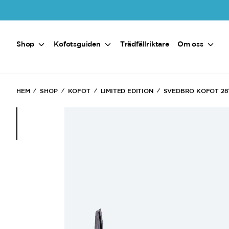
Hoppa till huvudinnehåll
Shop
Kofotsguiden
Trädfällriktare
Om oss
HEM
SHOP
KOFOT
LIMITED EDITION
SVEDBRO KOFOT 28
(Current)