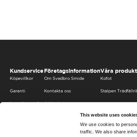
Kundservice
Företagsinformation
Våra produkt
Köpevillkor
Om Svedbro Smide
Kofot
Garanti
Kontakta oss
Stalpen Trädfällri
Integritetspolicy
Jobba hos oss
This website uses cookie
Cookies
FAQ
We use cookies to personal
traffic. We also share info