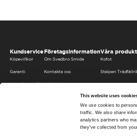
Kundservice
Företagsinformation
Våra produkt
Köpevillkor
Om Svedbro Smide
Kofot
Garanti
Kontakta oss
Stalpen Trädfällri
Integritetspolicy
Jobba hos oss
This website uses cookie
Cookies
FAQ
We use cookies to personal
traffic. We also share info
analytics partners who may
they’ve collected from your