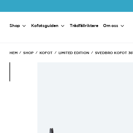
Hoppa till huvudinnehåll
Shop
Kofotsguiden
Trädfällriktare
Om oss
HEM
SHOP
KOFOT
LIMITED EDITION
SVEDBRO KOFOT 36
(Current)