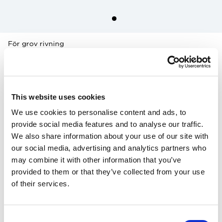
För grov rivning
Svedbro Kofot 36"
1 350.00 SEK
This website uses cookies
Färg
:
We use cookies to personalise content and ads, to
provide social media features and to analyse our traffic.
We also share information about your use of our site with
our social media, advertising and analytics partners who
Denna produkt säljs exklusivt via vår amerikanska distributör Grand
Forest.
may combine it with other information that you’ve
Hitta din närmaste återförsäljare här.
provided to them or that they’ve collected from your use
of their services.
Över 100 års erfarenhet
20 års garanti på kofotar
Consent