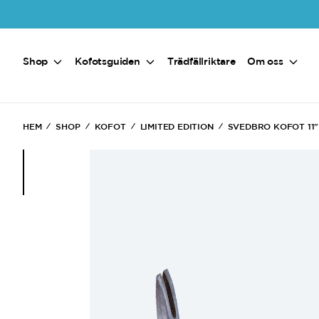
Hoppa till huvudinnehåll
Shop
Kofotsguiden
Trädfällriktare
Om oss
HEM
SHOP
KOFOT
LIMITED EDITION
SVEDBRO KOFOT 11"
(Current)